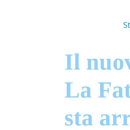
sta ar
Stiamo preparando il
prodotti artigianali
Ogni creazione nasce 
l’assemblaggio veng
macchine ricamatrici
alta qualità.
Torneremo presto on