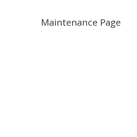
Maintenance Page
S
Il nuo
La Fat