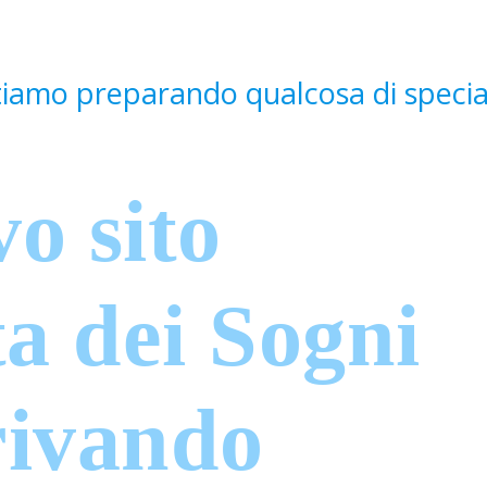
rivando
 nuovo negozio online La Fata dei Sogni
 per neonati e bambini.
da una lavorazione attenta: il taglio dei
ono realizzati a mano, mentre il ricamo 
 professionali che permettono di ottenere
line con tante novità.